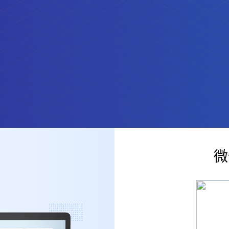
微
专业W