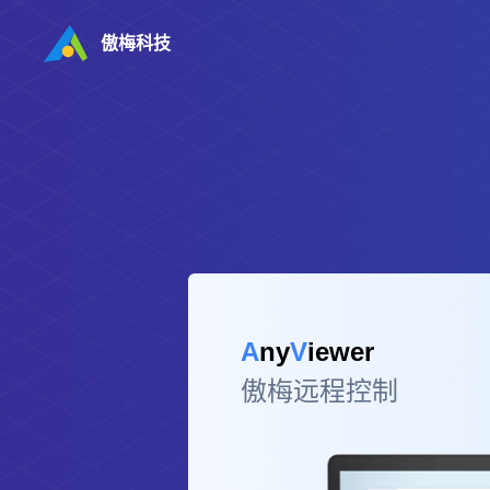
傲梅科技
A
ny
V
iewer
傲梅远程控制
。